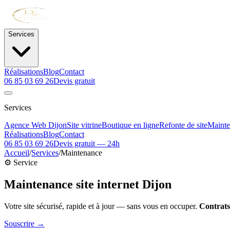
Services
Réalisations
Blog
Contact
06 85 03 69 26
Devis gratuit
Services
Agence Web Dijon
Site vitrine
Boutique en ligne
Refonte de site
Maint
Réalisations
Blog
Contact
06 85 03 69 26
Devis gratuit — 24h
Accueil
/
Services
/
Maintenance
⚙️ Service
Maintenance site internet
Dijon
Votre site sécurisé, rapide et à jour — sans vous en occuper.
Contrats 
Souscrire →