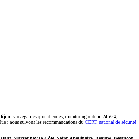
Dijon
, sauvegardes quotidiennes, monitoring uptime 24h/24,
solue : nous suivons les recommandations du
CERT national de sécurité
alant, Marsannay-la-Côte, Saint-Apollinaire, Beaune, Besançon,