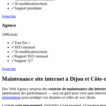
✓
2h modifications/mois
✓
Support prioritaire
Souscrire
Agence
199€
/mois
✓
Tout Pro +
✓
SEO mensuel
✓
5h modifications/mois
✓
Rapport SEO mensuel
✓
Support 7j/7
Souscrire
Maintenance site internet à Dijon et Côte-
Dev Web Agency propose des
contrats de maintenance site interne
optimisation des performances — tout est géré pour vous sans interven
informatique
pour protéger vos données et celles de vos clients.
Contrats
sans engagement
, résiliables à tout moment, facturation m