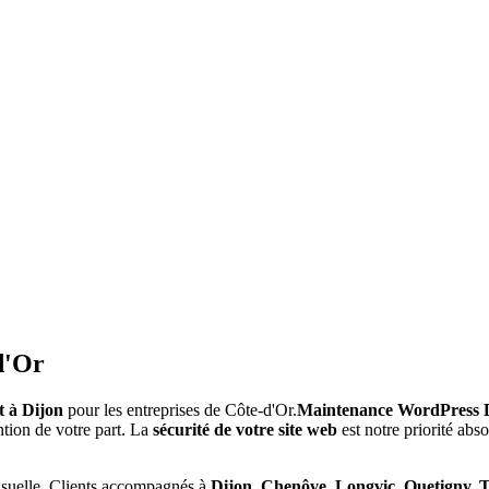
d'Or
t à Dijon
pour les entreprises de Côte-d'Or.
Maintenance WordPress 
tion de votre part. La
sécurité de votre site web
est notre priorité ab
ensuelle. Clients accompagnés à
Dijon, Chenôve, Longvic, Quetigny, T