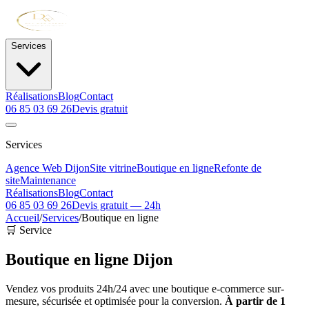
Services
Réalisations
Blog
Contact
06 85 03 69 26
Devis gratuit
Services
Agence Web Dijon
Site vitrine
Boutique en ligne
Refonte de
site
Maintenance
Réalisations
Blog
Contact
06 85 03 69 26
Devis gratuit — 24h
Accueil
/
Services
/
Boutique en ligne
🛒 Service
Boutique en ligne
Dijon
Vendez vos produits 24h/24 avec une boutique e-commerce sur-
mesure, sécurisée et optimisée pour la conversion.
À partir de 1