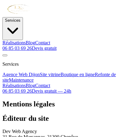
Services
Réalisations
Blog
Contact
06 85 03 69 26
Devis gratuit
Services
Agence Web Dijon
Site vitrine
Boutique en ligne
Refonte de
site
Maintenance
Réalisations
Blog
Contact
06 85 03 69 26
Devis gratuit — 24h
Mentions légales
Éditeur du site
Dev Web Agency
31 Rue de Marsannay, 21300 Chenôve