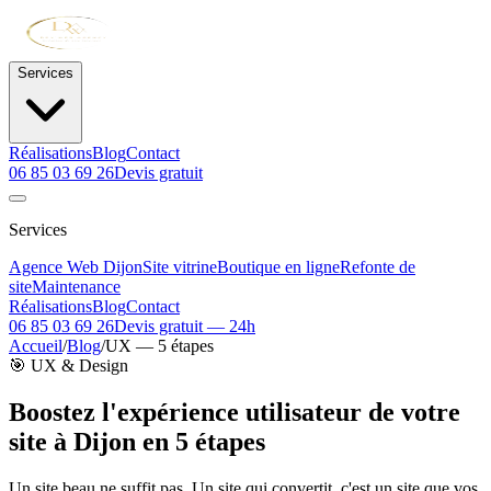
Services
Réalisations
Blog
Contact
06 85 03 69 26
Devis gratuit
Services
Agence Web Dijon
Site vitrine
Boutique en ligne
Refonte de
site
Maintenance
Réalisations
Blog
Contact
06 85 03 69 26
Devis gratuit — 24h
Accueil
/
Blog
/
UX — 5 étapes
🎯 UX & Design
Boostez l'expérience utilisateur de votre
site à
Dijon
en 5 étapes
Un site beau ne suffit pas. Un site qui convertit, c'est un site que vos