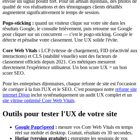
envoie un signal positif fort. Pour un artisan dijonnais, des photos de
qualité de vos réalisations et des témoignages clients détaillés
augmentent significativement le temps de session.
Pogo-sticking :
quand un visiteur clique sur votre site dans les
résultats Google, le consulte brièvement, puis retourne sur Google
pour cliquer sur un concurrent — c'est le pogo-sticking. Google le
détecte et pénalise votre classement. Une UX solide l'évite.
Core Web Vitals :
LCP (vitesse de chargement), FID (réactivité aux
interactions) et CLS (stabilité visuelle) sont des facteurs de
classement officiels depuis 2021. Ces métriques mesurent
directement l'expérience utilisateur. Un bon score UX = un bon
score SEO.
Pour les entreprises dijonnaises, chaque refonte de site est l'occasion
de corriger à la fois l'UX et le SEO. C'est pourquoi notre
refonte site
internet Dijon
inclut systématiquement un audit UX complet et un
site vitrine optimisé Core Web Vitals
.
Outils pour tester l'UX de votre site
Google PageSpeed
:
mesure vos Core Web Vitals en temps
réel sur mobile et desktop. Gratuit, résultats en 30 secondes.
Hotjar (version gratuite) :
enregistre les sessions de vos