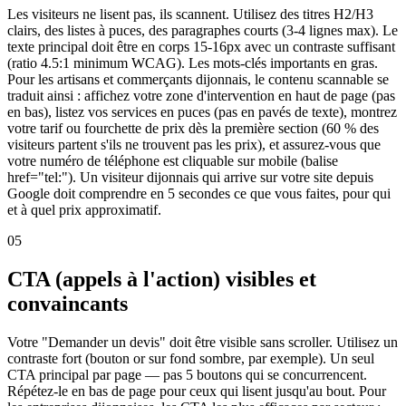
Les visiteurs ne lisent pas, ils scannent. Utilisez des titres H2/H3
clairs, des listes à puces, des paragraphes courts (3-4 lignes max). Le
texte principal doit être en corps 15-16px avec un contraste suffisant
(ratio 4.5:1 minimum WCAG). Les mots-clés importants en gras.
Pour les artisans et commerçants dijonnais, le contenu scannable se
traduit ainsi : affichez votre zone d'intervention en haut de page (pas
en bas), listez vos services en puces (pas en pavés de texte), montrez
votre tarif ou fourchette de prix dès la première section (60 % des
visiteurs partent s'ils ne trouvent pas les prix), et assurez-vous que
votre numéro de téléphone est cliquable sur mobile (balise
href="tel:"). Un visiteur dijonnais qui arrive sur votre site depuis
Google doit comprendre en 5 secondes ce que vous faites, pour qui
et à quel prix approximatif.
05
CTA (appels à l'action) visibles et
convaincants
Votre "Demander un devis" doit être visible sans scroller. Utilisez un
contraste fort (bouton or sur fond sombre, par exemple). Un seul
CTA principal par page — pas 5 boutons qui se concurrencent.
Répétez-le en bas de page pour ceux qui lisent jusqu'au bout. Pour